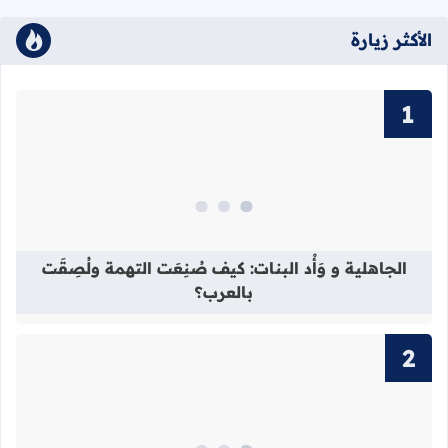
الأكثر زيارة
قراءة المزيد عن الجاهلية و وَأْد البنات
الجاهلية و وَأْد البنات: كيف صُنِعَت التهمة ولُصِقَت
بالعرب؟