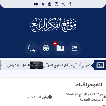
youtube
telegram
pinterest
instagram
facebook
x
مركز الفكر الرابع للدرا
0
القائمة
العلامات المرجعية
البحث في المدونة
التغيير بين الوضع النهاري والداكن
لدليل الإحترافي المصور لإعدادات كامرة DJI Osmo Pocket4
الغفر
انفوجرافيك
مركز الفكر الرابع للدراسات
يناير 26, 2026
والبحوث العلمية