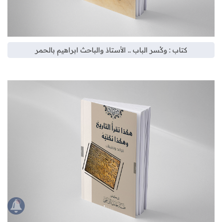
كتاب : وكُسر الباب .. الأستاذ والباحث ابراهيم بالحمر