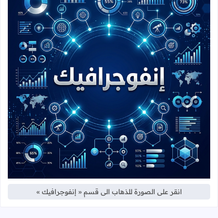
انقر على الصورة للذهاب الى قسم « إنفوجرافيك »