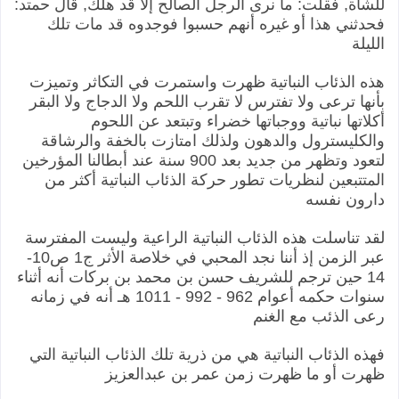
للشاة, فقلت: ما نرى الرجل الصالح إلا قد هلك, قال حمتد:
فحدثني هذا أو غيره أنهم حسبوا فوجدوه قد مات تلك
الليلة
هذه الذئاب النباتية ظهرت واستمرت في التكاثر وتميزت
بأنها ترعى ولا تفترس لا تقرب اللحم ولا الدجاج ولا البقر
أكلاتها نباتية ووجباتها خضراء وتبتعد عن اللحوم
والكليسترول والدهون ولذلك امتازت بالخفة والرشاقة
لتعود وتظهر من جديد بعد 900 سنة عند أبطالنا المؤرخين
المتتبعين لنظريات تطور حركة الذئاب النباتية أكثر من
دارون نفسه
لقد تناسلت هذه الذئاب النباتية الراعية وليست المفترسة
عبر الزمن إذ أننا نجد المحبي في خلاصة الأثر ج1 ص10-
14 حين ترجم للشريف حسن بن محمد بن بركات أنه أثناء
سنوات حكمه أعوام 962 - 992 - 1011 هـ أنه في زمانه
رعى الذئب مع الغنم
فهذه الذئاب النباتية هي من ذرية تلك الذئاب النباتية التي
ظهرت أو ما ظهرت زمن عمر بن عبدالعزيز