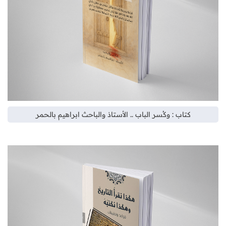
كتاب : وكُسر الباب .. الأستاذ والباحث ابراهيم بالحمر