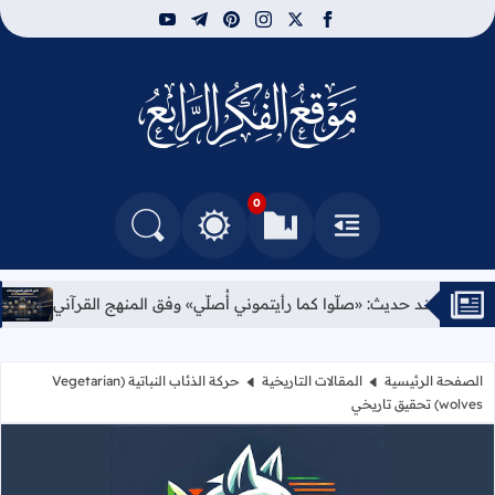
youtube
telegram
pinterest
instagram
facebook
x
مركز الفكر الرابع للدرا
0
القائمة
العلامات المرجعية
البحث في المدونة
التغيير بين الوضع النهاري والداكن
رأيتموني أُصلّي» وفق المنهج القرآني
الدليل الإحترافي المصور لإعدادات كامرة 
الصفحة الرئيسية
المقالات التاريخية
حركة الذئاب النباتية (Vegetarian
wolves) تحقيق تاريخي