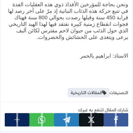
ونحن بحاجة للمؤرخين الأفذاذ ذوي هذه العقليات الفذة
في تتبع حركة هذه الذئاب النباتية إذ مرّ على آخر رصد لها
قرابة 450 سنة وقبلها رصدت بحوالي 800 سنة فهناك
فجوات انقطاع زمنية كبيرة نفتقد فيها لهذا الهبد التاريخي
الذي حول الذئب من حيوان لاحم مفترس لكائن أليف
يرعى ويتغذى على الحشائش والخضروات.
الاستاذ: ابراهيم بالحمر
التصنيفات
المقالات التاريخية
شارك المقال لتنفع به غيرك
عرض المزي
شارك على facebook
شارك على x
شارك على telegram
شارك على whatsapp