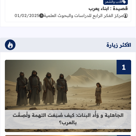
الأدب والشعر
قصيدة : ابناء يعرب
مركز الفكر الرابع للدراسات والبحوث العلمية
01/02/2025
الأكثر زيارة
قراءة المزيد عن الجاهلية و وَأْد البنات
الجاهلية و وَأْد البنات: كيف صُنِعَت التهمة ولُصِقَت
بالعرب؟