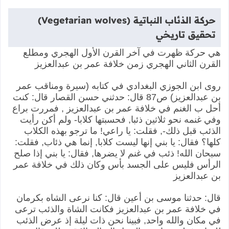
حركة الذئاب النباتية (Vegetarian wolves)
تحقيق تاريخي
هي حركة ظهرت في آخر القرن الأول الهجري ومطلع
القرن الثاني الهجري زمن خلافة عمر بن عبدالعزيز
روى ابن الجوزي البغدادي في كتابه (سيرة ومناقب عمر
بن عبدالعزيز) ص87 قال: حدثني حسن القصار قال: كنت
أحل ب الغنم في خلافة عمر بن عبدالعزيز , فمررت براع
وفي غنمه نحو ثلاثين ذئبا, فحسبتها كلابا- ولم أكن رأيت
الذئب قبل ذلك-, فقلت: يا راعي! ما ترجو بهذه الكلاب
كلها؟ فقال: يا بني إنها ليست كلابا, إنما هي ذئاب, فقلت:
سبحان الله! ذئب في غنم لا يضرها, فقال: يا بني إذا صلح
الرأس فليس على الجسد بأس وكان ذلك في خلافة عمر
بن عبدالعزيز
قال: حدثنا موسى بن أعين قال: كنا نرعى الشاه بكرمان
في خلافة عمر بن عبدالعزيز فكانت الشاة والذئب ترعى
في مكان والله واحد, فبينا نحن ذات ليلة إذ عرض الذئب