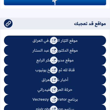
تابعنا على paypal
مواقع قد تعجبك
موقع التيّار السُني في العراق
موقع الدكتور عمر عبد الستار
موقع مدونة الفكر الرابع
قناة لله ثم للتاريخ يوتيوب
أخبار سُنة العراق
حركة العراق الفيدرالي
برنامج Vecteezy illustrator
برنامج pixlr photoshop