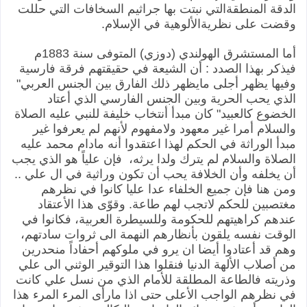
الدقة المنطقةالتي نبتت بها جراثيم السخافات التي حللت
وقضت على نظريةالألوهية في الإسلام.
‏أما المستشرق الهولندي (دوزي) المتوفى سنة 1883م
‏فيذكر بهذا الصدد : أن الشيعة في حقيقتهم فرقة فارسية
وفيها يظهر أجلى مايظهر ذلك الفارق بين الجنس العربي"
الذي يحب الحرية وبين الجنس الفارسي الذي أعتاد
الخضوع كالعبيد" كان مبدأ أنتخاب خليفة للنبي عليه الصلاة
والسلام أمرا غير معهود ولامفهوم لأنهم لم يعرفوا غير
مبدأ الوراثة في الحكم لهذا اعتقدوا أنه مادام محمد عليه
الصلاة والسلام لم يترك ولدا يرثه، فإن علياً هو الذي يجب
أن يخلفه وأن الخلافة يحب أن تكون وراثية في ال علي ..
ومن هنا فإن جميع الخلفاء عدا عليا كانوا في نظرهم
مغتصبين للحكم لاتجب لهم طاعة. وقوّى هذا الأعتقاد
عندهم كراهيتهم للحكومة وللسيطرة العربية، فكانوا في
الوقت نفسه يلقون بأنظارهم النهمة الى ثروات سادتهم،
وهم قد أعتادوا أيضا ان يرو في ملوكهم أحفاداً منحدرين
من أصلاب الألهة الدنيا فنقلوا هذا التوقير الوثني الى علي
وذريته فالطاعة المطلقة للأمام الذي من نسل علي كانت
في نظرهم الواجب الأعلى حتى اذا مارأى المرء المرء هذا