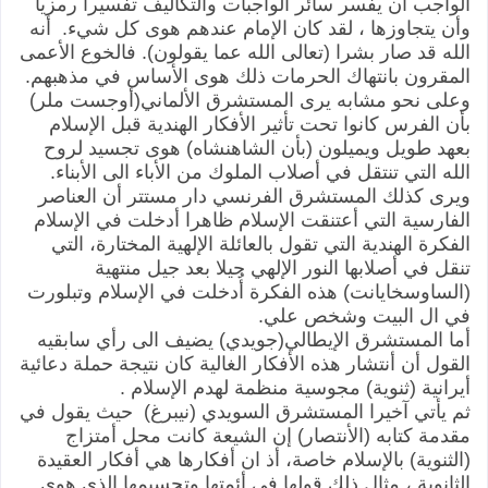
الواجب أن يفسر سائر الواجبات والتكاليف تفسيرا رمزيا
وأن يتجاوزها ، لقد كان الإمام عندهم هوى كل شيء. أنه
الله قد صار بشرا (تعالى الله عما يقولون). فالخوع الأعمى
المقرون بانتهاك الحرمات ذلك هوى الأساس في مذهبهم.
‏وعلى نحو مشابه يرى المستشرق الألماني(أوجست ملر)
‏بأن الفرس كانوا تحت تأثير الأفكار الهندية قبل الإسلام
بعهد طويل ويميلون (بأن الشاهنشاه) هوى تجسيد لروح
الله التي تنتقل في أصلاب الملوك من الأباء الى الأبناء.
‏ويرى كذلك المستشرق الفرنسي دار مستتر أن العناصر
الفارسية التي أعتنقت الإسلام ظاهرا أدخلت في الإسلام
الفكرة الهندية التي تقول بالعائلة الإلهية المختارة، التي
تنقل في أصلابها النور الإلهي جيلا بعد جيل منتهية
(الساوسخايانت) هذه الفكرة أُدخلت في الإسلام وتبلورت
في ال البيت وشخص علي.
‏أما المستشرق الإيطالي(جويدي) يضيف الى رأي سابقيه
القول أن أنتشار هذه الأفكار الغالية كان نتيجة حملة دعائية
أيرانية (ثنوية) مجوسية منظمة لهدم الإسلام .
‏ثم يأتي آخيرا المستشرق السويدي (نيبرغ) حيث يقول في
مقدمة كتابه (الأنتصار) إن الشيعة كانت محل أمتزاج
(الثنوية) بالإسلام خاصة، أذ ان أفكارها هي أفكار العقيدة
الثانوية ، مثال ذلك قولها في أئمتها وتجسيمها الذي هوى