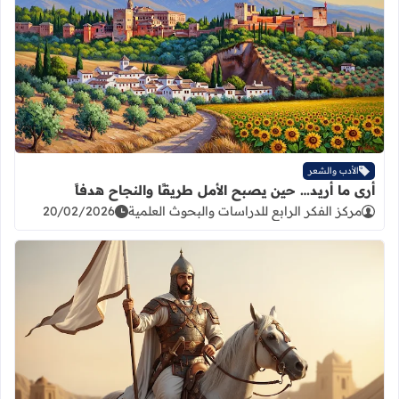
اقرأ المزيد عن أرى ما أريد… حين يصبح 
الأدب والشعر
أرى ما أريد… حين يصبح الأمل طريقًا والنجاح هدفاً
مركز الفكر الرابع للدراسات والبحوث العلمية
20/02/2026
اقرأ المزيد عن قصيدة الفرزدق في رث