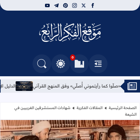
youtube
telegram
pinterest
instagram
facebook
x
مركز الفكر الرابع للدرا
0
القائمة
العلامات المرجعية
البحث في المدونة
التغيير بين الوضع النهاري والداكن
ي أُصلّي» وفق المنهج القرآني
الدليل الإحترافي المصور لإعدادات كامرة mo Pocket4
الصفحة الرئيسية
المقالات الفكرية
شهادات المستشرقين الغربيين في
الشيعة