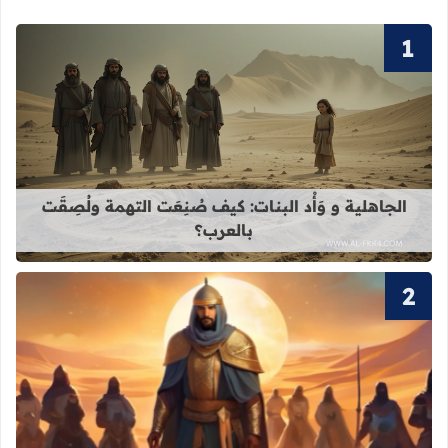
قراءة المزيد عن الجاهلية و وَأْد البنات
الجاهلية و وَأْد البنات: كيف صُنِعَت التهمة ولُصِقَت
بالعرب؟
قراءة المزيد عن يزيد بن معاوية ـ حقائق