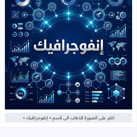
انقر على الصورة للذهاب الى قسم « إنفوجرافيك »