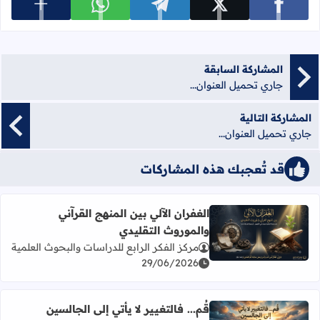
عرض المزي
شارك على facebook
شارك على x
شارك على telegram
شارك على whatsapp
المشاركة السابقة
جاري تحميل العنوان...
المشاركة التالية
جاري تحميل العنوان...
قد تُعجبك هذه المشاركات
الغفران الآلي بين المنهج القرآني
والموروث التقليدي
اقرأ المزيد عن الغفران الآلي بين المنهج القرآني والموروث الت
مركز الفكر الرابع للدراسات والبحوث العلمية
29/06/2026
قُم... فالتغيير لا يأتي إلى الجالسين