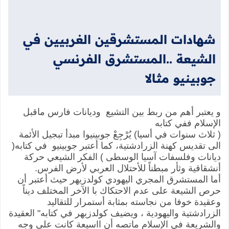
شهادات المستشرقين الغربيين في
الشيعة ..المستشرق الفرنسي
جوبينيو مثالا
‏و يعتبر أهم من ربط بين التشيع وديانات فارس ماقبل
الإسلام ففي كتابه
‏( ثلاث سنوات في أسيا) يُرْجِعْ جوبينيوا مبدأ تبجيل الأئمة
الى تقديس كهنة الزرادشتية، كما أعتبر جوبينيو في كتابه(
ديانات وفلسفات آسيا الوسطى ) الفكر الشيعي حركة
أنشقاقية وثأر مبطناً للأحتلال العربي لأرض الفرس.
‏أما المستشرق المجري اليهودي كولدزيهر حيث أعتبر أن
حرص الشيعة على عدم الاحتكاك با الآخر المختلف ديناً
وعقيدة خوفا من نجاسته بمثابة أستمرار للتقاليد
الزرادشتية واليهودية ، ويضيف كولدزيهر في كتابه" العقيدة
والشريعة في الإسلام ماتصه أن ااسيعة كانت على وجه