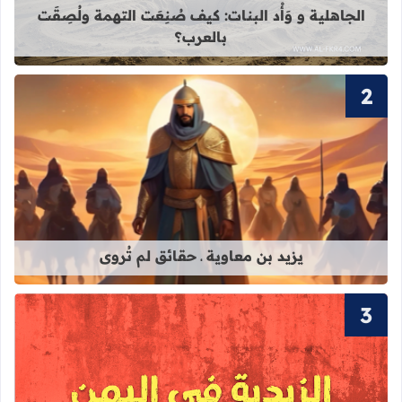
الجاهلية و وَأْد البنات: كيف صُنِعَت التهمة ولُصِقَت
بالعرب؟
قراءة المزيد عن يزيد بن معاوية ـ حقائق
يزيد بن معاوية ـ حقائق لم تُروى