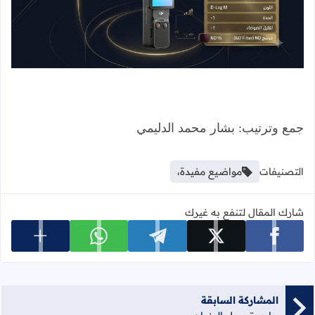
جمع وترتيب: بشار محمد الدليمي
التصنيفات
مواضيع مفيدة،
شارك المقال لتنفع به غيرك
عرض المزي
شارك على facebook
شارك على x
شارك على telegram
شارك على whatsapp
المشاركة السابقة