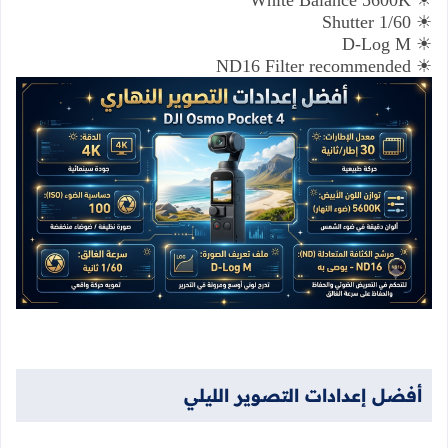
White Balance 5600K
☀
Shutter 1/60
☀
D-Log M
☀
ND16 Filter recommended
☀
أفضل
إعدادات
التصوير
الليلي