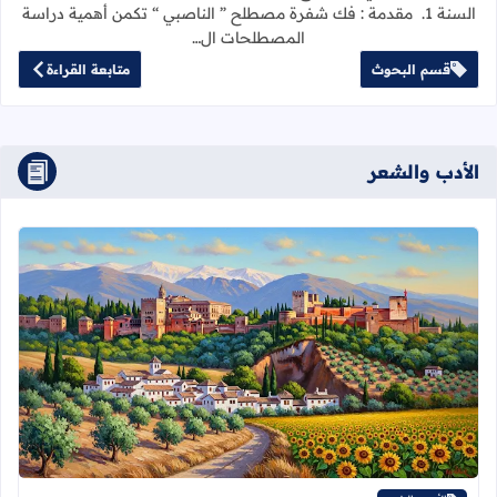
السنة 1. مقدمة : فك شفرة مصطلح ” الناصبي “ تكمن أهمية دراسة
المصطلحات ال…
قسم البحوث
متابعة القراءة
الأدب والشعر
اقرأ المزيد عن أرى ما أريد… حين يصبح 