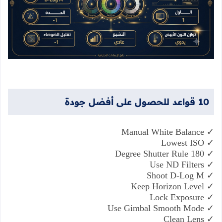
10
قواعد
للحصول
على
أفضل
جودة
Manual White Balance
✓
Lowest ISO
✓
180 Degree Shutter Rule
✓
Use ND Filters
✓
Shoot D-Log M
✓
Keep Horizon Level
✓
Lock Exposure
✓
Use Gimbal Smooth Mode
✓
Clean Lens
✓