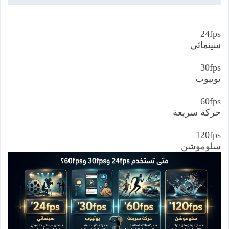
24fps
سينمائي
30fps
يوتيوب
60fps
حركة
سريعة
120fps
سلوموشن