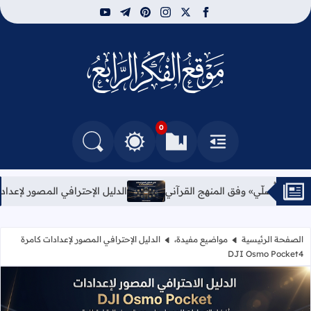
youtube
telegram
pinterest
instagram
facebook
x
مركز الفكر الرابع للدرا
0
القائمة
العلامات المرجعية
البحث في المدونة
التغيير بين الوضع النهاري والداكن
مصور لإعدادات كامرة DJI Osmo Pocket4
الغفران الآلي بين 
الصفحة الرئيسية
مواضيع مفيدة،
الدليل الإحترافي المصور لإعدادات كامرة
DJI Osmo Pocket4