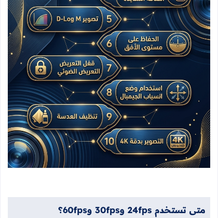
متى
تستخدم
24fps
و
30fps
و
60fps
؟