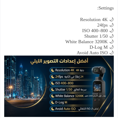
Settings:
Resolution 4K
🌙
24fps
🌙
ISO 400–800
🌙
Shutter 1/50
🌙
White Balance 3200K
🌙
D-Log M
🌙
Avoid Auto ISO
🌙