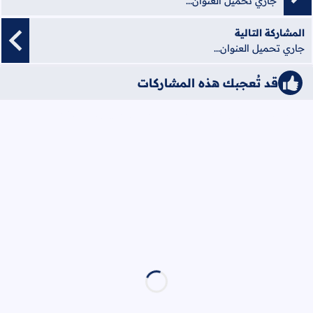
جاري تحميل العنوان...
المشاركة التالية
جاري تحميل العنوان...
قد تُعجبك هذه المشاركات
iqraaPostsStyle6/مواضيع مفيدة&#1548;/8/{"cats":false}