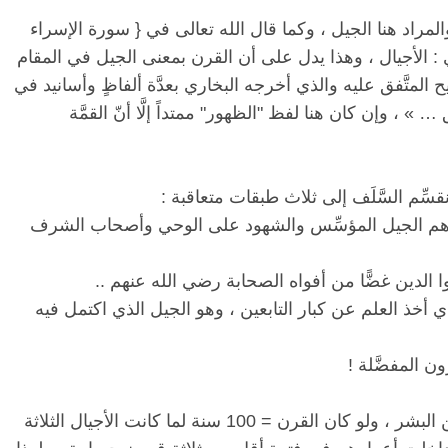
المراد
هنا
الجيل
،
وكما
قال
الله
تعالى
في
{
سورة
الإسراء
:
الأجيال
،
وهذا
يدل
على
أن
القرن
بمعنى
الجيل
في
المقام
ح
المتَّفق
عليه
والذي
أخرجه
البخاري
بعدَّة
ألفاظٍ
وأسانيد
في
… »
،
وإن
كان
هنا
لفظ
"
الظهور
"
ممتداً
إلَّا
أنّ
القمَّة
قسِّم
السَّلَف
إلى
ثلاث
طبقات
متعاقبة
:
م
الجيل
المؤسِّس
والشهود
على
الوحي
وأصحاب
الشرف
ا
الدين
غضًّا
من
أفواه
الصحابة
رضي
الله
عنهم
..
ي
أخذ
العلم
عن
كبار
التابعين
،
وهو
الجيل
الذي
اكتمل
فيه
رون
المفضَّلة
!
البشر
،
ولو
كان
القرن
= 100
سنة
لما
كانت
الأجيال
الثلاثة