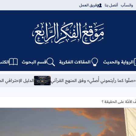
واتسآب
أتصل بنا
فريق العمل
مركز الفكر الرابع للدرا
الرواية والحديث
المقالات الفكرية
قسم البحوث
الكتب
» وفق المنهج القرآني
الدليل الإحترافي المصور لإعدادات كامرة DJI Osmo Pocket4
 الأمَّة على الحقيقة ؟