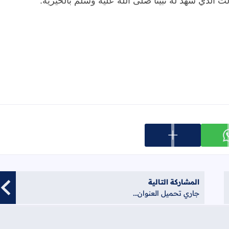
الث
الذي
شهد
له
نبينا
صلَّى
الله
عليه
وسلَّم
بالخيرية
.
عرض المزيد من خيارات المشاركة
ارك على whatsapp
المشاركة التالية
جاري تحميل العنوان...