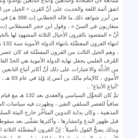
متتابعة
لأن
الصحابة
والتابعين
وأتباع
التابعين
توالدوا
وت
اتفق
أئمة
اللغة
والحديث
على
أنَّ
القرن
=
الجيل
من
ا
من
أبرز
شواهد
ذلك
ما
قاله
الخطابي
(
ت
388
هـ
)
في
"
متقاربون
في
السنّ
»
،
وقول
ابن
حجر
العسقلاني
(
ت
أنَّ
«
المقصود
بالقرون
الأجيال
الثلاثة
المشهود
لها
بالخي
انتهاء
القرون
المفضَّلة
بانتهاء
الدولة
الأموية
سنة
132
ه
،
وهم
الجيل
الثالث
من
القرون
المفضَّلة
قد
كان
عصره
العُرف
العلمي
يجعل
نهاية
الدولة
الأموية
هي
الحدّ
الف
من
الأدلَّة
والاعتبارات
على
ذلك
أنَّ
أكابر
أتباع
التابعين
،
الأُموي
،
كالإمام
مالك
بن
أنس
إذ
وُلِدَ
في
عام
93
هـ
،
و
"
أتباع
الأتباع
" ..
ثمَّ
كان
التحوُّل
السياسي
والعقدي
بعد
132
هـ
مع
قيام
صافياً
للعصر
السلفي
النقي
،
وظهرت
فيه
سياسات
ال
المذهبية
،
وكان
بداية
التدوين
المتأخِّر
خارج
البيئة
السلف
قبل
ظهور
البدع
وانتشارها
،
وأكثرها
تفشَّى
بعد
سقوط
وبذلك
يصحُّ
القول
تأصيلاً
:
إنَّ
القرون
المفضَّلة
الثلاثة
ا