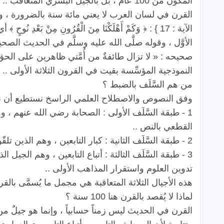
المكوَّن
من
100
عام
،
بل
بالجيل
البشري
المتعاقب
..
القرن
في
لسان
العرب
لا
يعني
مائة
سنة
بالضرورة
،
و
الآية
: 17 } :
﴿
وَكَمْ
أَهْلَكْنَا
مِنَ
الْقُرُونِ
مِنْ
بَعْدِ
نُوحٍ
﴾
أي
الأوَّل
،
وقوله
صلَّى
الله
عليه
وسلَّم
في
الحديث
الصحي
صحيحه
: «
لا
تزال
طائفةٌ
من
أُمَّتي
ظاهرين
على
الحق
النموذجية
المؤسِّسة
بقيت
في
القرون
الثلاثة
الأولى
..
من
هم
السَّلَف
بالضبط
؟
وفق
النصوص
والاصطلاح
العلمي
الراسخ
نستطيع
أن
ن
1 -
طبقة
السَّلَف
الأولى
:
الصحابة
رضي
الله
عنهم
،
وه
القطعي
بالنص
..
2 -
طبقة
السَّلَف
الثانية
:
كبار
التابعين
،
وهم
الذين
تلقّو
3 -
طبقة
السَّلَف
الثالثة
:
أتباع
التابعين
،
وهم
الجيل
الذ
تدوين
العلوم
واستقرار
المذاهب
الأولى
..
هذه
الأجيال
الثلاثة
المتعاقبة
هي
مجمل
ما
يُسمَّى
بالق
لماذا
لا
يُقصد
بالقرن
هنا
100
سنة
؟
القرن
في
الحديث
ليس
زمناً
حسابياً
،
وإنما
هو
جيلٌ
من