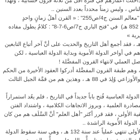
داخلت
أعمارهم
في
فترة
أقل
من
ثلاثة
قرون
حسابية
،
ولهذا
لناس
،
وليس
زمناً
محدداً
بعدد
السنين
..
معالم
السنن
ج
4/
ص
255" : «
القرن
أهلُ
زمانٍ
واحدٍ
852
هـ
)
في
"
فتح
الباري
ج
7/
ص
6-7-8" :
كلامٌ
يطول
مفاده
رية
»
ـ
،
فقد
أجمع
أهل
التاريخ
والحديث
على
أنَّ
آخر
أتباع
التابعين
م
في
أواخر
الدولة
الأموية
وبداية
الدولة
العباسية
،
لكن
اصل
العملي
لانتهاء
القرون
المفضَّلة
!
وهم
طبقة
القرون
المفضَّلة
أدركوا
العقود
الأخيرة
من
الحكم
الأوزاعي
وُلِدَ
في
88
هـ
،
وهذين
هم
من
قمَّة
الجيل
الثالث
الدولة
العباسية
فُتح
باباً
جديداً
في
التاريخ
،
فلم
يعُد
استمراراً
مصادرة
العلمية
،
وبروز
الاتجاهات
الكلامية
،
واشتداد
الفتن
ية
الأولى
،
فقد
قرر
أكثر
"
أهل
العلم
"
أنَّ
السَّلَف
هم
من
كان
الدولة
الأُموية
الراشدة
..
لأولى
تنتهي
عملياً
عند
سنة
132
هـ
،
وهي
سنة
سقوط
الدولة