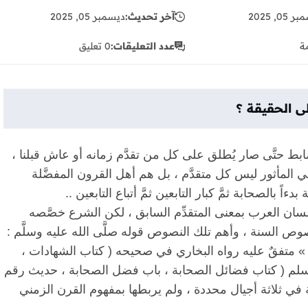
05, 2025
آخر تحديث:
ديسمبر 05, 2025
ة
عدد التعليقات:
0 تعليق
ى
الحقيقة
؟
بط
حتَّى
صار
يُطلق
على
كل
من
تقدَّم
زمانه
أو
عاش
قبلنا
،
ي
المأثور
ليس
كل
متقدَّم
،
بل
هم
أهل
القرون
المفضَّلة
ة
بدءاً
بالصحابة
ثمَّ
كبار
التابعين
ثمَّ
أتباع
التابعين
..
سان
العرب
بمعنى
المتقدِّم
السابق
،
لكن
الشرع
خصَّصه
وص
السنة
،
وأهم
تلك
النصوص
قوله
صلَّى
الله
عليه
وسلَّم
:
متفقٌ
عليه
رواه
البخاري
في
صحيحه
(
كتاب
الشهادات
،
لم
(
كتاب
فضائل
الصحابة
،
باب
فضل
الصحابة
،
حديث
رقم
في
ثلاثة
أجيال
محددة
،
ولم
يربطها
بمفهوم
القرن
الزمني