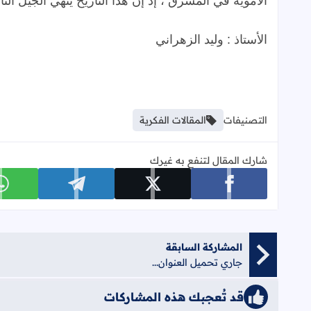
الأموية
في
المشرق
،
إذ
إنَّ
هذا
التاريخ
يُنهي
الجيل
الث
الأستاذ
:
وليد
الزهراني
التصنيفات
المقالات الفكرية
شارك المقال لتنفع به غيرك
شارك على facebook
شارك على x
شارك على telegram
ش
المشاركة السابقة
جاري تحميل العنوان...
قد تُعجبك هذه المشاركات