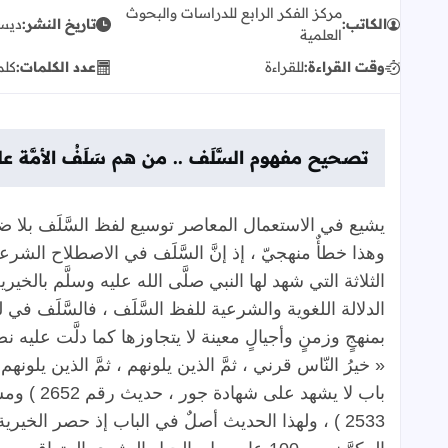
مركز الفكر الرابع للدراسات والبحوث
الكاتب:
تاريخ النشر:
ديسمبر 
العلمية
وقت القراءة:
للقراءة
عدد الكلمات:
كلم
تصحيح
مفهوم
السَّلَف
..
من
هم
سَلَفُ
الأمَّة
عل
يشيع
في
الاستعمال
المعاصر
توسيع
لفظ
السَّلَف
بلا
ضا
وهذا
خطأٌ
منهجيّ
،
إذ
إنَّ
السَّلَف
في
الاصطلاح
الشرع
الثلاثة
التي
شهد
لها
النبي
صلَّى
الله
عليه
وسلَّم
بالخيري
الدلالة
اللغوية
والشرعية
للفظ
السَّلَف
،
فالسَّلَف
في
ل
بمنهجٍ
وزمنٍ
وأجيالٍ
معينة
لا
يتجاوزها
كما
دلَّت
عليه
نص
«
خيرُ
النّاس
قرني
،
ثمَّ
الذين
يلونهم
،
ثمَّ
الذين
يلونهم
»
باب
لا
يشهد
على
شهادة
جور
،
حديث
رقم
2652 )
ومس
2533 )
،
ولهذا
الحديث
أصلٌ
في
الباب
إذ
حصر
الخيرية