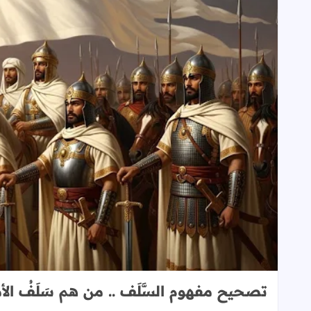
تصحيح مفهوم السَّلَف .. من هم سَلَفُ الأم